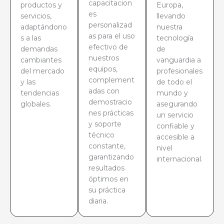
capacitacion
productos y
Europa,
es
servicios,
llevando
personalizad
adaptándono
nuestra
as para el uso
s a las
tecnología
efectivo de
demandas
de
nuestros
cambiantes
vanguardia a
equipos,
del mercado
profesionales
complement
y las
de todo el
adas con
tendencias
mundo y
demostracio
globales.
asegurando
nes prácticas
un servicio
y soporte
confiable y
técnico
accesible a
constante,
nivel
garantizando
internacional.
resultados
óptimos en
su práctica
diaria.