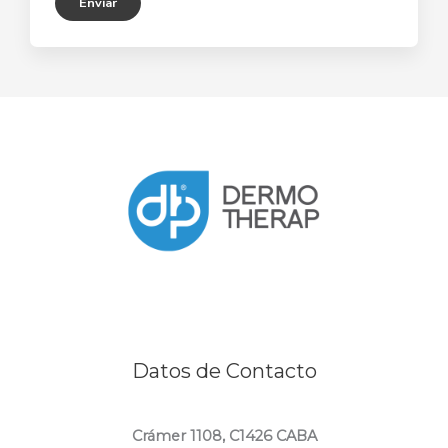
Enviar
n
o
*
Datos de Contacto
Crámer 1108, C1426 CABA