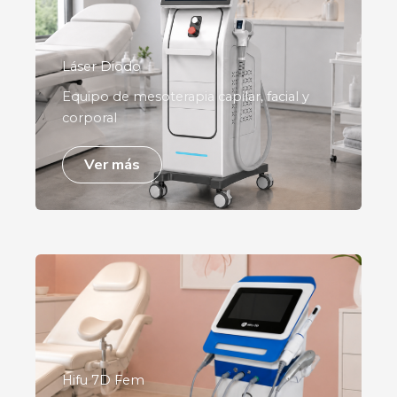
Láser Diodo
Equipo de mesoterapia capilar, facial y
corporal
Ver más
Hifu 7D Fem