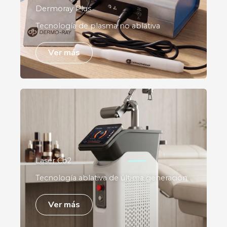
Dermoray Plus
Tecnología de plasma no ablativa
Ver más
Laser Co2
Tecnología ablativa de última generación
Ver más