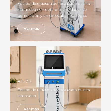
Equipo de ultrasonido focalizado de alta
intensidad con siete profundidades de
penetración y un cabezal ginecológico
Ver más
Hifu 7D
Equipo de ultrasonido focalizado de alta
intensidad
Ver más